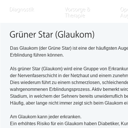
Individuelle Beratung und Kompet
zeichnen uns aus, denn wir ergän
eine ausführliche Diagnostik mit
unserem persönlichen Engagement
MEHR ZUM THEMA
MEHR ZUM THEMA
arbeiten ausschließlich mit Geräte
namhafter Hersteller und sind dabe
stets auf dem aktuellen Stand der
Technik. Unsere apparative Aussta
Das Glaukom (der Grüne Star) ist eine der häufigsten Au
im Überblick: OCT modernste
Erblindung führen können.
Diagnostik bei Erkrankungen der
Netzhaut und des Sehnervens HR
Non-Contact-3-D-
Als grüner Star (Glaukom) wird eine Gruppe von Erkranku
Präzisionsvermessung des Sehner
der Nervenfaserschicht in der Netzhaut und einem zuneh
lesen Sie mehr
mit dem
Dies wiederum führt zu einem schmerzlosen, schleichend
wahrgenommenen Erblindungsprozess. Aktiv bemerkt wird 
Stadium, in welchem der Sehnerv bereits unwiderruflich be
Häufig, aber lange nicht immer zeigt sich beim Glaukom e
Am Glaukom kann jeder erkranken.
Ein erhöhtes Risiko für ein Glaukom haben Diabetiker, Kur